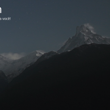
n
a você!