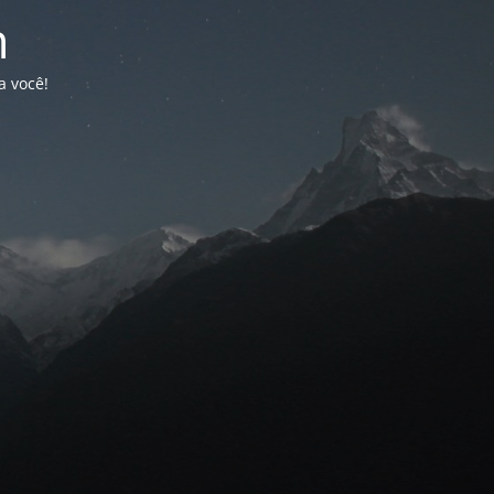
n
a você!