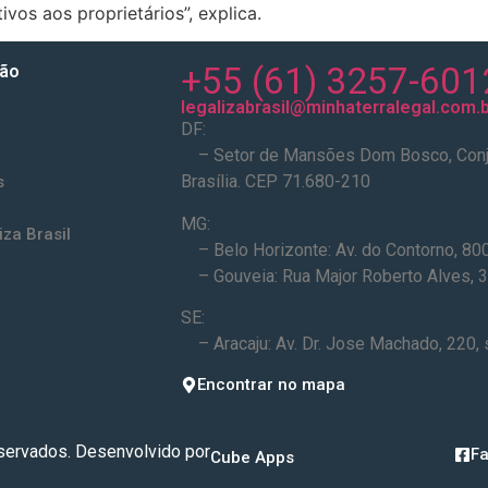
ivos aos proprietários”, explica.
+55 (61) 3257-601
ão
legalizabrasil@minhaterralegal.com.b
DF:
– Setor de Mansões Dom Bosco, Conjunt
Brasília. CEP 71.680-210
s
MG:
iza Brasil
– Belo Horizonte: Av. do Contorno, 800
– Gouveia: Rua Major Roberto Alves, 3
SE:
– Aracaju: Av. Dr. Jose Machado, 220, 
Encontrar no mapa
servados. Desenvolvido por
F
Cube Apps