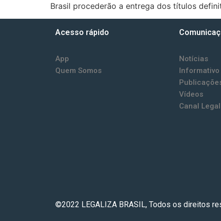
Brasil procederão a entrega dos títulos definit
Acesso rápido
Comunicaç
App
Notícias
Quem Somos
Informativo
Publicaçõe
Vídeos
Canal Legal
©2022 LEGALIZA BRASIL, Todos os direitos re