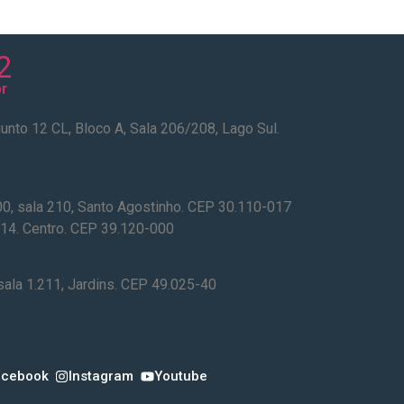
2
r
o 12 CL, Bloco A, Sala 206/208, Lago Sul.
0, sala 210, Santo Agostinho. CEP 30.110-017
14. Centro. CEP 39.120-000
sala 1.211, Jardins. CEP 49.025-40
acebook
Instagram
Youtube