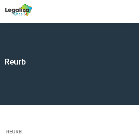
Reurb
REURB