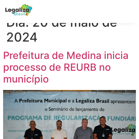
Dia:
20 de maio de
2024
Prefeitura de Medina inicia
processo de REURB no
município