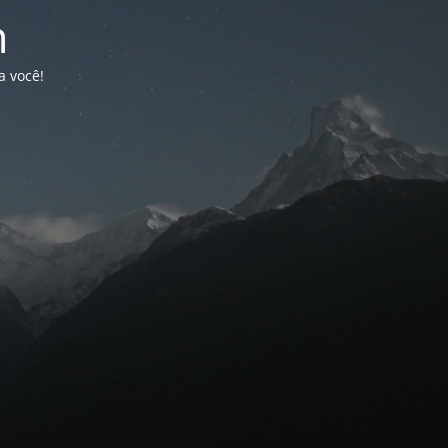
n
a você!